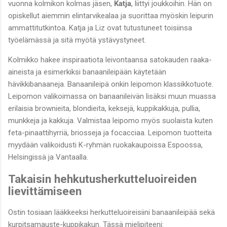
vuonna kolmikon kolmas jäsen,
Katja
, liittyi joukkoihin. Hän on
opiskellut aiemmin elintarvikealaa ja suorittaa myöskin leipurin
ammattitutkintoa. Katja ja Liz ovat tutustuneet toisiinsa
työelämässä ja sitä myötä ystävystyneet.
Kolmikko hakee inspiraatiota leivontaansa satokauden raaka-
aineista ja esimerkiksi banaanileipään käytetään
hävikkibanaaneja. Banaanileipä onkin leipomon klassikkotuote.
Leipomon valikoimassa on banaanileivän lisäksi muun muassa
erilaisia brownieita, blondieita, keksejä, kuppikakkuja, pullia,
munkkeja ja kakkuja. Valmistaa leipomo myös suolaista kuten
feta-pinaattihyrriä, briosseja ja focacciaa. Leipomon tuotteita
myydään valikoidusti K-ryhmän ruokakaupoissa Espoossa,
Helsingissä ja Vantaalla.
Takaisin hehkutusherkutteluoireiden
lievittämiseen
Ostin tosiaan lääkkeeksi herkutteluoireisiini banaanileipää sekä
kurpitsamauste-kuppikakun. Tässä mielipiteeni: