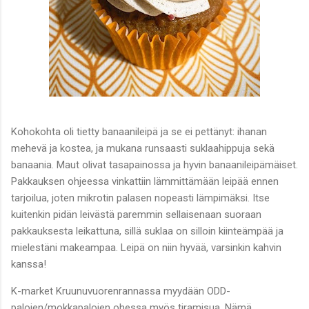
Kohokohta oli tietty banaanileipä ja se ei pettänyt: ihanan
mehevä ja kostea, ja mukana runsaasti suklaahippuja sekä
banaania. Maut olivat tasapainossa ja hyvin banaanileipämäiset.
Pakkauksen ohjeessa vinkattiin lämmittämään leipää ennen
tarjoilua, joten mikrotin palasen nopeasti lämpimäksi. Itse
kuitenkin pidän leivästä paremmin sellaisenaan suoraan
pakkauksesta leikattuna, sillä suklaa on silloin kiinteämpää ja
mielestäni makeampaa. Leipä on niin hyvää, varsinkin kahvin
kanssa!
K-market Kruunuvuorenrannassa myydään ODD-
palojen/mokkapalojen ohessa myös tiramisua. Nämä