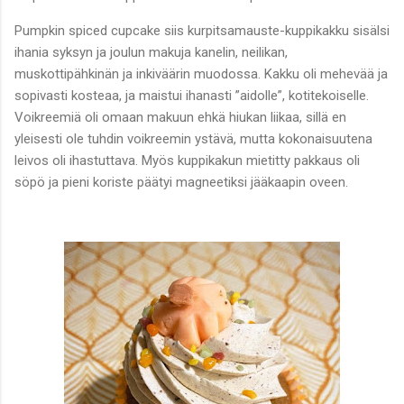
Pumpkin spiced cupcake siis kurpitsamauste-kuppikakku sisälsi
ihania syksyn ja joulun makuja kanelin, neilikan,
muskottipähkinän ja inkiväärin muodossa. Kakku oli mehevää ja
sopivasti kosteaa, ja maistui ihanasti ”aidolle”, kotitekoiselle.
Voikreemiä oli omaan makuun ehkä hiukan liikaa, sillä en
yleisesti ole tuhdin voikreemin ystävä, mutta kokonaisuutena
leivos oli ihastuttava. Myös kuppikakun mietitty pakkaus oli
söpö ja pieni koriste päätyi magneetiksi jääkaapin oveen.