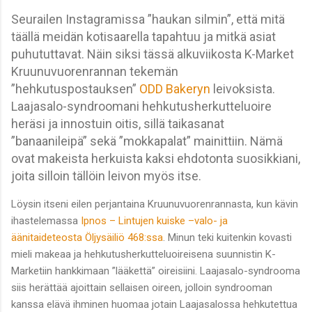
Seurailen Instagramissa ”haukan silmin”, että mitä
täällä meidän kotisaarella tapahtuu ja mitkä asiat
puhututtavat. Näin siksi tässä alkuviikosta K-Market
Kruunuvuorenrannan tekemän
”hehkutuspostauksen”
ODD Bakeryn
leivoksista.
Laajasalo-syndroomani hehkutusherkutteluoire
heräsi ja innostuin oitis, sillä taikasanat
”banaanileipä” sekä ”mokkapalat” mainittiin. Nämä
ovat makeista herkuista kaksi ehdotonta suosikkiani,
joita silloin tällöin leivon myös itse.
Löysin itseni eilen perjantaina Kruunuvuorenrannasta, kun kävin
ihastelemassa
Ipnos – Lintujen kuiske –valo- ja
äänitaideteosta Öljysäiliö 468:ssa
. Minun teki kuitenkin kovasti
mieli makeaa ja hehkutusherkutteluoireisena suunnistin K-
Marketiin hankkimaan ”lääkettä” oireisiini. Laajasalo-syndrooma
siis herättää ajoittain sellaisen oireen, jolloin syndrooman
kanssa elävä ihminen huomaa jotain Laajasalossa hehkutettua