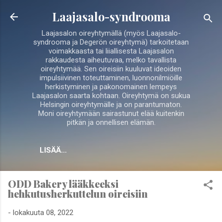
Siirry pääsisältöön
Laajasalo-syndrooma
Laajasalon oireyhtymällä (myös Laajasalo-
syndrooma ja Degerön oireyhtymä) tarkoitetaan
voimakkaasta tai liiallisesta Laajasalon
rakkaudesta aiheutuvaa, melko tavallista
oireyhtymää. Sen oireisiin kuuluvat ideoiden
impulsiivinen toteuttaminen, luonnonilmiöille
herkistyminen ja pakonomainen lempeys
Laajasalon saarta kohtaan. Oireyhtymä on sukua
Helsingin oireyhtymälle ja on parantumaton.
Moni oireyhtymään sairastunut elää kuitenkin
pitkän ja onnellisen elämän.
LISÄÄ…
ODD Bakery lääkkeeksi
hehkutusherkuttelun oireisiin
-
lokakuuta 08, 2022