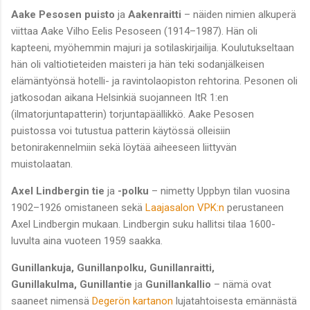
Aake Pesosen puisto
ja
Aakenraitti
– näiden nimien alkuperä
viittaa Aake Vilho Eelis Pesoseen (1914–1987). Hän oli
kapteeni, myöhemmin majuri ja sotilaskirjailija. Koulutukseltaan
hän oli valtiotieteiden maisteri ja hän teki sodanjälkeisen
elämäntyönsä hotelli- ja ravintolaopiston rehtorina. Pesonen oli
jatkosodan aikana Helsinkiä suojanneen ItR 1:en
(ilmatorjuntapatterin) torjuntapäällikkö. Aake Pesosen
puistossa voi tutustua patterin käytössä olleisiin
betonirakennelmiin sekä löytää aiheeseen liittyvän
muistolaatan.
Axel Lindbergin tie
ja
-polku
– nimetty Uppbyn tilan vuosina
1902–1926 omistaneen sekä
Laajasalon VPK:n
perustaneen
Axel Lindbergin mukaan. Lindbergin suku hallitsi tilaa 1600-
luvulta aina vuoteen 1959 saakka.
Gunillankuja, Gunillanpolku, Gunillanraitti,
Gunillakulma,
Gunillantie
ja
Gunillankallio
– nämä ovat
saaneet nimensä
Degerön kartanon
lujatahtoisesta emännästä