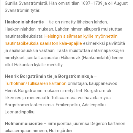
Gunilla Svanströmistä. Hän omisti tilan 1687–1709 ja oli August
Svanströmin tytär.
Haakoninlahdentie
– tie on nimetty läheisen lahden,
Haakoninlahden, mukaan. Lahden nimen alkuperä muistuttaa
nautintaoikeuksista:
Helsingin sisämaan kylille myönnettiin
nautintaoikeuksia saariston kala-apajille
esimerkiksi päivätöitä
ja saalisosuuksia vastaan. Tästä muistuttaa satamapaikkojen
nimitykset, joista Laajasalon Håkansvik (Haakoninlahti) lienee
ollut Hakunilan kylälle merkitty.
Henrik Borgströmin tie
ja
Borgströminkuja
–
Turholman/Tullisaaren kartanon
omistajan, kauppaneuvos
Henrik Borgströmin mukaan nimetyt tiet. Borgström oli
liikemies ja mesenaatti. Tullisaaressa voi havaita myös
Borgströmin lasten nimiä: Emilienpolku, Adelenpolku,
Leonardinpolku.
Holmanmoisiontie
– nimi juontaa juurensa Degerön kartanon
aikaisempaan nimeen, Holmgårdiin.