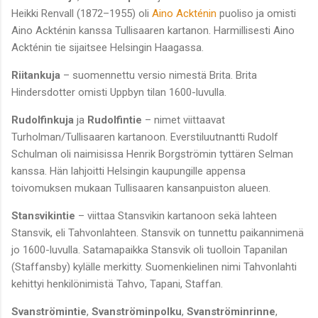
Heikki Renvall (1872–1955) oli
Aino Ackténin
puoliso ja omisti
Aino Ackténin kanssa Tullisaaren kartanon. Harmillisesti Aino
Ackténin tie sijaitsee Helsingin Haagassa.
Riitankuja
– suomennettu versio nimestä Brita. Brita
Hindersdotter omisti Uppbyn tilan 1600-luvulla.
Rudolfinkuja
ja
Rudolfintie
– nimet viittaavat
Turholman/Tullisaaren kartanoon. Everstiluutnantti Rudolf
Schulman oli naimisissa Henrik Borgströmin tyttären Selman
kanssa. Hän lahjoitti Helsingin kaupungille appensa
toivomuksen mukaan Tullisaaren kansanpuiston alueen.
Stansvikintie
– viittaa Stansvikin kartanoon sekä lahteen
Stansvik, eli Tahvonlahteen. Stansvik on tunnettu paikannimenä
jo 1600-luvulla. Satamapaikka Stansvik oli tuolloin Tapanilan
(Staffansby) kylälle merkitty. Suomenkielinen nimi Tahvonlahti
kehittyi henkilönimistä Tahvo, Tapani, Staffan.
Svanströmintie
,
Svanströminpolku
,
Svanströminrinne
,