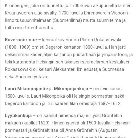
Kronbergen, joka on tunnettu jo 1700-luvun alkupuolelta lähtien.
Kruunuvuoren alue sisältyi 1700-luvulla Ehrensvärdin Viaporin-
linnoitussuunnitelmaan (Suomenlinna) mutta suunnitelma jäi
tältä osin toteuttamatta.
Kuvernöörintie
– kenraalikuvernööri Platon Rokassowski
(1800–1869) omisti Degerön kartanon 1800-luvulla. Hän jätti
selkeimmän kädenjäljen kartanon puutarhaan ja ympäristöön, ja
teki kartanosta Helsingin sen aikaisen seuraelämän keskuksen.
Rokassowski oli keisari Aleksanteri II:n edustaja Suomessa
sekä Suomen ystävä.
Lauri Mikonpojantie
ja
Mikonpojankuja
– nimi vie kauas
1500-luvulle. Lauri Mikonpoika oli Helsingin pormestari sekä
Degerön kartanon ja Tullisaaren tilan omistaja 1587–1612.
Lyytikänkuja
– on saanut nimensä majuri Lydic Grönfeltin
mukaan (kuollut 1629). Hänen isänsä oli 1500-luvulla Helsingin
pormestari ja Grönfelt itse oli Anna Grönfeltin (Augustin
Svanströmin vaimo) isä. Anna Grönfelt omisti Degerön tilan