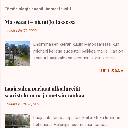
Tämän blogin suosituimmat tekstit
Matosaari – niemi Jollaksessa
-
lokakuuta 09, 2022
Ensimmäisen kerran kuulin Matosaaresta, kun
mieheni kollega suositteli paikkaa meille. Hän on
asunut Laajasalossa aiemmin ja kun kerroimme
muuttavamme Laajasaloon, antoi hän meille
LUE LISÄÄ »
kattavan listan ”Laajasalon nähtävyyksistä”.
Tämän listan kärkipaikkaa piti Matosaari.
Matosaaren sisäänkäynti. Taustalla
Laajasalon parhaat ulkoilureitit –
huvilanvartijan asunto sekä vanha autotalli.
saaristoluontoa ja metsän rauhaa
Kuva: Sipilä, Tuula 2021. Helsinkikuvia.fi Kun
-
maaliskuuta 20, 2025
vierailimme Matosaaressa ensimmäistä kertaa,
jätimme automme hotelli Jollas89 vieressä
Laajasalo tarjoaa upeita ulkoilureittejä luonnon
olevalle yleiselle parkkipaikalle ja kävelimme
helmassa. Helsingin suurin saari tarjoaa
rantareittiä pitkin kohti Matosaarta. Saapuminen