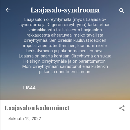
Siirry pääsisältöön
Laajasalo-syndrooma
Laajasalon oireyhtymällä (myös Laajasalo-
syndrooma ja Degerön oireyhtymä) tarkoitetaan
voimakkaasta tai liiallisesta Laajasalon
rakkaudesta aiheutuvaa, melko tavallista
oireyhtymää. Sen oireisiin kuuluvat ideoiden
impulsiivinen toteuttaminen, luonnonilmiöille
herkistyminen ja pakonomainen lempeys
Laajasalon saarta kohtaan. Oireyhtymä on sukua
Helsingin oireyhtymälle ja on parantumaton.
Moni oireyhtymään sairastunut elää kuitenkin
pitkän ja onnellisen elämän.
LISÄÄ…
Laajasalon kadunnimet
-
elokuuta 19, 2022