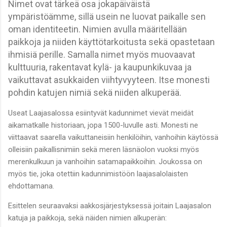
Nimet ovat tärkeä osa jokapäiväistä
ympäristöämme, sillä usein ne luovat paikalle sen
oman identiteetin. Nimien avulla määritellään
paikkoja ja niiden käyttötarkoitusta sekä opastetaan
ihmisiä perille. Samalla nimet myös muovaavat
kulttuuria, rakentavat kylä- ja kaupunkikuvaa ja
vaikuttavat asukkaiden viihtyvyyteen. Itse monesti
pohdin katujen nimiä sekä niiden alkuperää.
Useat Laajasalossa esiintyvät kadunnimet vievät meidät
aikamatkalle historiaan, jopa 1500-luvulle asti. Monesti ne
viittaavat saarella vaikuttaneisiin henkilöihin, vanhoihin käytössä
olleisiin paikallisnimiin sekä meren läsnäolon vuoksi myös
merenkulkuun ja vanhoihin satamapaikkoihin. Joukossa on
myös tie, joka otettiin kadunnimistöön laajasalolaisten
ehdottamana.
Esittelen seuraavaksi aakkosjärjestyksessä joitain Laajasalon
katuja ja paikkoja, sekä näiden nimien alkuperän: