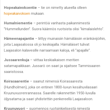
Hopeakaivoksentie
– tie on nimetty alueella olleen
hopeakaivoksen
mukaan.
Humalniementie
– perintöä vanhasta paikannimestä
”Hummellunden”. Suora käännös ruotsista olisi "kimalaislehto".
Hämeenapajantie
– liittyy muinaisiin hämäläisiin eränkävijöihin,
joita Laajasalossa oli jo keskiajalla. Hämäläiset tulivat
Laajasalon kalavesille narraamaan kaloja, eli ”apajalle”.
Jussaarenkuja
– viittaa keskiaikaisen meritien
satamapaikkaan. Jussarö on saari ja sijaitsee Tammisaaren
saaristossa.
Koirasaarentie
– saanut nimensä Koirasaaresta
(Hundholmen), joka on entinen 1800-luvun kesähuvilasaari
Kruunuvuorenrannassa. Saarelle rakennettiin 1950-luvulla
öljysatama ja saari yhdistettiin penkereellä Laajasaloon.
Kruunuvuori
– suomennos ruotsinkielisestä nimestä