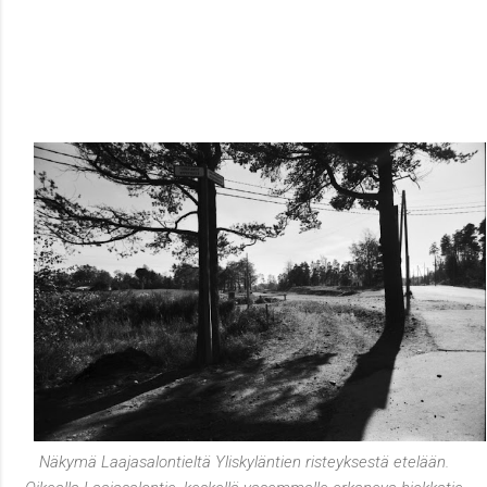
Näkymä Laajasalontieltä Yliskyläntien risteyksestä etelään.