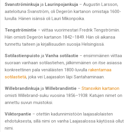
Svanströminkuja
ja
Laurinpojankuja
– Augustin Larsson,
aateloituna Svanström, oli Degerön kartanon omistaja 1600-
luvulla. Hänen isänsä oli Lauri Mikonpoika.
Tengströmintie
– viittaa vuorimestari Fredrik Tengströmiin.
Hän omisti Degerön kartanon 1842–1849. Hän oli aikansa
tunnettu taiteen ja kirjallisuuden suosija Helsingissä.
Sotilastienpuisto
ja
Vanha sotilastie
– ensimmäinen viittaa
suoraan vanhaan sotilastiehen, jälkimmäinen on itse asiassa
konkreettinen pala venäläisten 1800-luvulla
rakentamaa
sotilastietä
, joka vei Laajasalon läpi Santahaminaan.
Willebrandinkuja
ja
Willebrandintie
–
Stansvikin kartanon
omisti Willebrand-suku vuosina 1856–1938. Katujen nimet on
annettu suvun muistoksi.
Viiktorpantie
– otettiin kadunnimistöön laajasalolaisten
ehdotuksesta, sillä nimi on vanha Laajasalossa käytössä ollut
nimi.