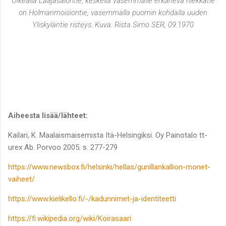
Oikealla Laajasalontie, keskellä vasemmalle erkaneva hiekkatie
on Holmanmoisiontie, vasemmalla puomin kohdalla uuden
Yliskyläntie risteys. Kuva:
Rista Simo SER, 09.1970
Aiheesta lisää/lähteet:
Kailari, K. Maalaismaisemista Itä-Helsingiksi. Oy Painotalo tt-
urex Ab. Porvoo 2005. s. 277-279
https://www.newsbox.fi/helsinki/hellas/gunillankallion-monet-
vaiheet/
https://www.kielikello.fi/-/kadunnimet-ja-identiteetti
https://fi.wikipedia.org/wiki/Koirasaari