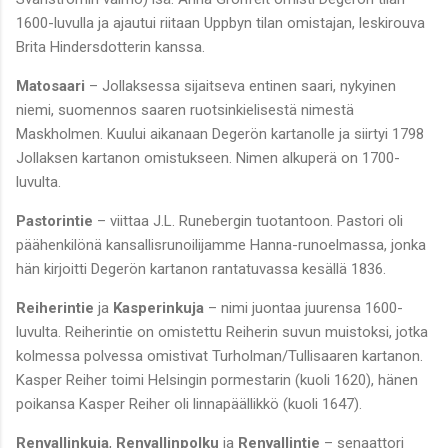
1600-luvulla ja ajautui riitaan Uppbyn tilan omistajan, leskirouva
Brita Hindersdotterin kanssa.
Matosaari
– Jollaksessa sijaitseva entinen saari, nykyinen
niemi, suomennos saaren ruotsinkielisestä nimestä
Maskholmen. Kuului aikanaan Degerön kartanolle ja siirtyi 1798
Jollaksen kartanon omistukseen. Nimen alkuperä on 1700-
luvulta.
Pastorintie
– viittaa J.L. Runebergin tuotantoon. Pastori oli
päähenkilönä kansallisrunoilijamme Hanna-runoelmassa, jonka
hän kirjoitti Degerön kartanon rantatuvassa kesällä 1836.
Reiherintie
ja
Kasperinkuja
– nimi juontaa juurensa 1600-
luvulta. Reiherintie on omistettu Reiherin suvun muistoksi, jotka
kolmessa polvessa omistivat Turholman/Tullisaaren kartanon.
Kasper Reiher toimi Helsingin pormestarin (kuoli 1620), hänen
poikansa Kasper Reiher oli linnapäällikkö (kuoli 1647).
Renvallinkuja
,
Renvallinpolku
ja
Renvallintie
– senaattori